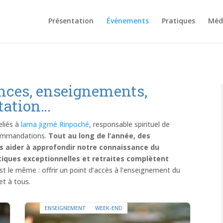
Présentation
Événements
Pratiques
Méd
nces, enseignements,
tation…
eliés à
lama Jigmé Rinpoché
, responsable spirituel de
commandations.
Tout au long de l’année, des
us aider à approfondir notre connaissance du
tiques exceptionnelles et retraites complètent
est le même : offrir un point d’accès à l’enseignement du
et à tous.
ENSEIGNEMENT
WEEK-END