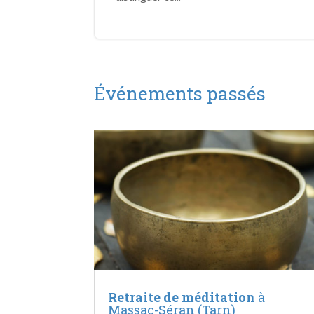
Événements passés
Retraite de méditation
à
Massac-Séran (Tarn)